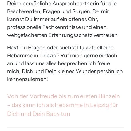
Deine persönliche Ansprechpartnerin für alle 
Beschwerden, Fragen und Sorgen. Bei mir 
kannst Du immer auf ein offenes Ohr, 
professionelle Fachkenntnisse und einen 
weitgefächerten Erfahrungsschatz vertrauen.
Hast Du Fragen oder suchst Du aktuell eine 
Hebamme in Leipzig? Ruf mich gerne einfach 
an und lass uns alles besprechen.Ich freue 
mich, Dich und Dein kleines Wunder persönlich 
kennenzulernen!
Von 
der 
Vorfreude 
bis 
zum 
ersten 
Blinzeln 
– 
das 
kann 
ich 
als 
Hebamme 
in 
Leipzig 
für 
Dich 
und 
Dein 
Baby 
tun