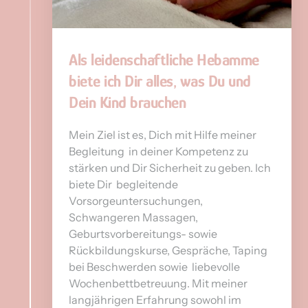
Als 
leidenschaftliche 
Hebamme 
biete 
ich 
Dir 
alles, 
was 
Du 
und 
Dein 
Kind 
brauchen
Mein Ziel ist es, Dich mit Hilfe meiner 
Begleitung  in deiner Kompetenz zu 
stärken und Dir Sicherheit zu geben. Ich 
biete Dir  begleitende 
Vorsorgeuntersuchungen, 
Schwangeren Massagen, 
Geburtsvorbereitungs- sowie 
Rückbildungskurse, Gespräche, Taping 
bei Beschwerden sowie  liebevolle 
Wochenbettbetreuung. Mit meiner 
langjährigen Erfahrung sowohl im 