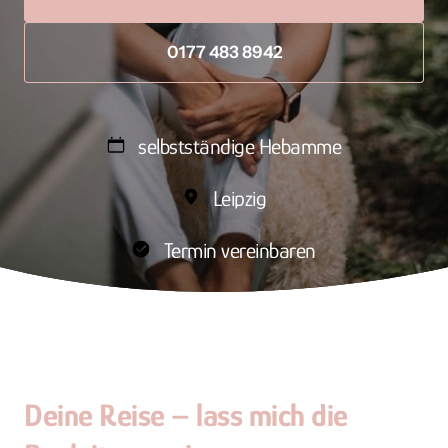
0177 483 8942
selbstständige Hebamme
Leipzig
Termin vereinbaren
Deine 
Reise 
– 
lass 
mich 
die 