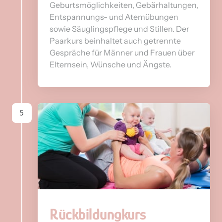
Geburtsmöglichkeiten, Gebärhaltungen, 
Entspannungs- und Atemübungen 
sowie Säuglingspflege und Stillen. Der 
Paarkurs beinhaltet auch getrennte 
Gespräche für Männer und Frauen über 
Elternsein, Wünsche und Ängste. 
5
Rückbildungkurs