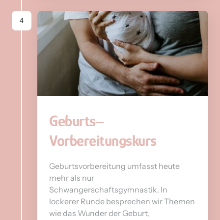
4
Geburts‒
Vorbereitungskurs
Geburtsvorbereitung umfasst heute 
mehr als nur 
Schwangerschaftsgymnastik. In 
lockerer Runde besprechen wir Themen 
wie das Wunder der Geburt, 